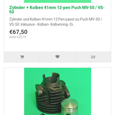
Zylinder + Kolben 41mm 12-pen Puch MV-50 / VS-
50
Zylinder und Kolben 41mm 12 Pen passt zu Puch MV-50 /
VS-50. Inklusive:- Kolben- Kolbenring- Di..
€67,50
Netto €55,79